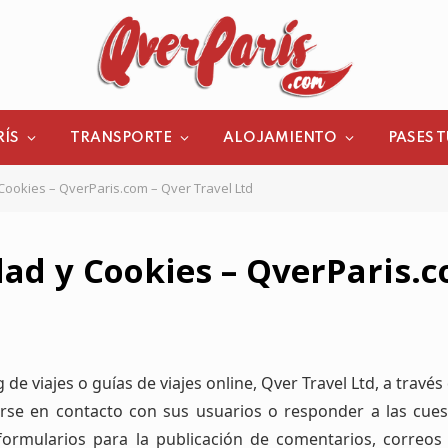
RÍS
TRANSPORTE
ALOJAMIENTO
PASES T
 Cookies – QverParis.com – Qver Travel Ltd
idad y Cookies – QverParis.
 de viajes o guías de viajes online, Qver Travel Ltd, a trav
erse en contacto con sus usuarios o responder a las cues
formularios para la publicación de comentarios, correos e